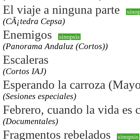
El viaje a ninguna parte
sinop
(CÃ¡tedra Cepsa)
Enemigos
sinopsis
(Panorama Andaluz (Cortos))
Escaleras
(Cortos IAJ)
Esperando la carroza (Mayo
(Sesiones especiales)
Febrero, cuando la vida es 
(Documentales)
Fragmentos rebelados
sinopsis