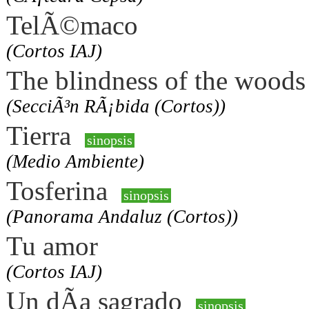
TelÃ©maco
(Cortos IAJ)
The blindness of the woods
(SecciÃ³n RÃ¡bida (Cortos))
Tierra
sinopsis
(Medio Ambiente)
Tosferina
sinopsis
(Panorama Andaluz (Cortos))
Tu amor
(Cortos IAJ)
Un dÃ­a sagrado
sinopsis