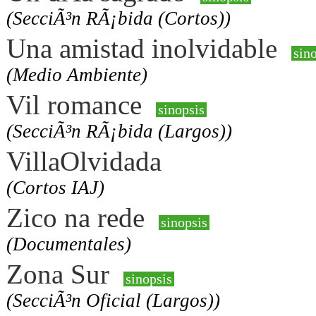
(SecciÃ³n RÃ¡bida (Cortos))
Una amistad inolvidable
sin
(Medio Ambiente)
Vil romance
sinopsis
(SecciÃ³n RÃ¡bida (Largos))
VillaOlvidada
(Cortos IAJ)
Zico na rede
sinopsis
(Documentales)
Zona Sur
sinopsis
(SecciÃ³n Oficial (Largos))