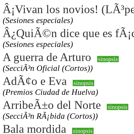
Â¡Vivan los novios! (LÃ³p
(Sesiones especiales)
Â¿QuiÃ©n dice que es fÃ¡
(Sesiones especiales)
A guerra de Arturo
sinopsis
(SecciÃ³n Oficial (Cortos))
AdÃ¢o e Eva
sinopsis
(Premios Ciudad de Huelva)
ArribeÃ±o del Norte
sinopsis
(SecciÃ³n RÃ¡bida (Cortos))
Bala mordida
sinopsis