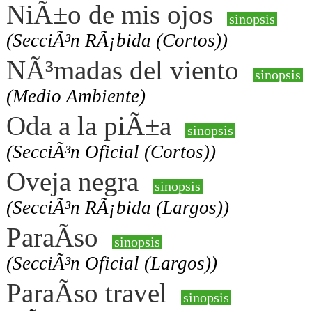
NiÃ±o de mis ojos
sinopsis
(SecciÃ³n RÃ¡bida (Cortos))
NÃ³madas del viento
sinopsis
(Medio Ambiente)
Oda a la piÃ±a
sinopsis
(SecciÃ³n Oficial (Cortos))
Oveja negra
sinopsis
(SecciÃ³n RÃ¡bida (Largos))
ParaÃ­so
sinopsis
(SecciÃ³n Oficial (Largos))
ParaÃ­so travel
sinopsis