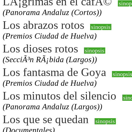
LÃ¡grimas en el cafÃ©
sinop
(Panorama Andaluz (Cortos))
Los abrazos rotos
sinopsis
(Premios Ciudad de Huelva)
Los dioses rotos
sinopsis
(SecciÃ³n RÃ¡bida (Largos))
Los fantasma de Goya
sinopsi
(Premios Ciudad de Huelva)
Los minutos del silencio
sin
(Panorama Andaluz (Largos))
Los que se quedan
sinopsis
(Documentales)