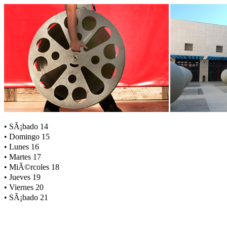
• SÃ¡bado 14
• Domingo 15
• Lunes 16
• Martes 17
• MiÃ©rcoles 18
• Jueves 19
• Viernes 20
• SÃ¡bado 21