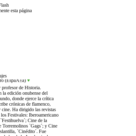
Flash
mente esta página
ajes
ro (EspaÃ±a)
y profesor de Historia.
 la edición onubense del
undo, donde ejerce la crítica
scribe crónicas de flamenco,
y cine. Ha dirigido las revistas
e los Festivales: Iberoamericano
`Festihuelva´; Cine de la
 Torremolinos `Gags´; y Cine
slantilla, `Cinédito´. Fue