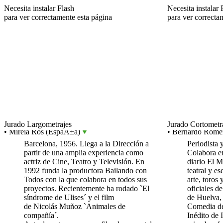
Necesita instalar Flash
Necesita instalar 
para ver correctamente esta página
para ver correcta
Jurado Largometrajes
Jurado Cortometr
• Mireia Ros (EspaÃ±a)
• Bernardo Rome
Barcelona, 1956. Llega a la Dirección a
Periodista 
partir de una amplia experiencia como
Colabora en
actriz de Cine, Teatro y Televisión. En
diario El M
1992 funda la productora Bailando con
teatral y e
Todos con la que colabora en todos sus
arte, toros 
proyectos. Recientemente ha rodado `El
oficiales d
síndrome de Ulises´ y el film
de Huelva, 
de Nicolás Muñoz `Animales de
Comedia de
compañía´.
Inédito de I