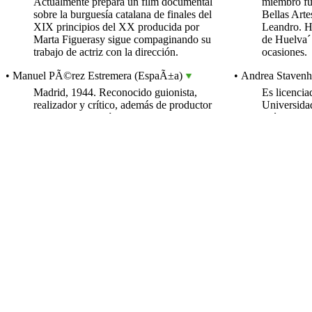
Actualmente prepara un film documental
miembro fu
sobre la burguesía catalana de finales del
Bellas Art
XIX principios del XX producida por
Leandro. H
Marta Figuerasy sigue compaginando su
de Huelva´
trabajo de actriz con la dirección.
ocasiones.
• Manuel PÃ©rez Estremera (EspaÃ±a)
• Andrea Stave
Madrid, 1944. Reconocido guionista,
Es licencia
realizador y crítico, además de productor
Universida
de cine y televisión, vinculado desde hace
México, y 
varias décadas a la cinematografía
de promoció
iberoamericana. Ha participado como
del 2005 se
miembro del Patronato de la Fundación
del Festiva
Cultural Festival de Cine Iberoamericano
Guadalajar
de Huelva, mientras ostentaba el cargo de
Iberoameri
Director General de Cinematografía y
Cinematogr
Artes Audiovisuales (ICAA). En 2007
gran releva
recibió el Premio Ciudad de Huelva en
financiamie
reconocimiento a su labor.
Iberoaméric
Industria de
• Sonia Almarcha (EspaÃ±a)
cual coord
Coproducci
Actriz alicantina licenciada en la Real
dirigidas a 
Escuela Superior de Arte dramático.y
estudió también en el laboratorio teatral
• Inmaculada Go
William Layton. Tiene una larga