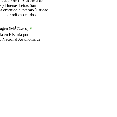
ndador de la Academia de
es y Buenas Letras San
a obtenido el premio `Ciudad
 de periodismo en dos
nhagen (MÃ©xico)
da en Historia por la
d Nacional Autónoma de
ha cursado diversos seminarios
n y gestión cultural. A partir
 integra al equipo de trabajo
l Internacional de Cine en
a a cargo del Encuentro
cano de Coproducción
áfica, foro que ha cobrado
ncia para el desarrollo y
nto de proyectos fílmicos de
a. Actualmente es directora de
 ese importante festival para el
ina, además del Encuentro de
ón, numerosas actividades
los profesionales del cine.
nzÃ¡lez (EspaÃ±a)