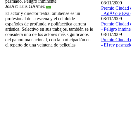
pasmado,
Peligro inminente
08/11/2009
JosÃ© Luis GÃ³mez
Premio Ciudad 
Bio
El actor y director teatral onubense es un
-
AdÃ¢o e Eva (
profesional de la escena y el celuloide
08/11/2009
españoles de profunda y polifacética carrera
Premio Ciudad 
artística. Selectivo en sus trabajos, también se le
-
Peligro inmine
considera uno de los actores más significados
08/11/2009
del panorama nacional, con la participación en
Premio Ciudad 
el reparto de una veintena de películas.
-
El rey pasmad
08/11/2009
Las pelÃ­culas que se proyectarÃ¡n en su honor
Premio Ciudad 
son:
La buena voz,
La luz prodigiosa,
Los
-
El corazÃ³n de
abrazos rotos,
Los fantasma de Goya,
Pascual
08/11/2009
Duarte,
Remando al viento,
Beltenebros
Premio Ciudad 
-
Desperado (35
08/11/2009
Premio Ciudad 
-
Capitanes de a
08/10/2009
Premio Ciudad 
GÃ³mez
-
La b
08/10/2009
Premio Ciudad 
GÃ³mez
-
La lu
08/10/2009