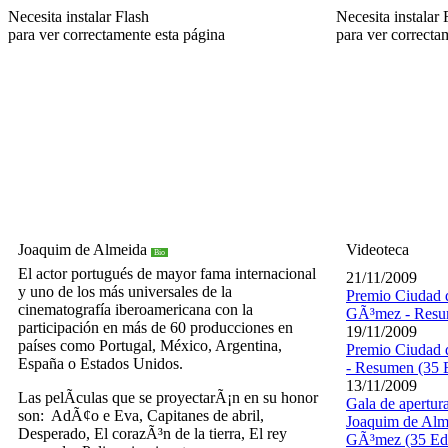
Necesita instalar Flash
Necesita instalar 
para ver correctamente esta página
para ver correcta
Joaquim de Almeida
Videoteca
Bio
El actor portugués de mayor fama internacional
21/11/2009
y uno de los más universales de la
Premio Ciudad 
cinematografía iberoamericana con la
GÃ³mez
-
Resu
participación en más de 60 producciones en
19/11/2009
países como Portugal, México, Argentina,
Premio Ciudad 
España o Estados Unidos.
-
Resumen (35 
13/11/2009
Las pelÃ­culas que se proyectarÃ¡n en su honor
Gala de apertur
son:
AdÃ¢o e Eva,
Capitanes de abril,
Joaquim de Alm
Desperado,
El corazÃ³n de la tierra,
El rey
GÃ³mez (35 Ed