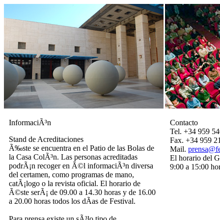
InformaciÃ³n
Contacto
Tel. +34 959 5
Stand de Acreditaciones
Fax. +34 959 2
Ã‰ste se encuentra en el Patio de las Bolas de
Mail.
prensa@fe
la Casa ColÃ³n. Las personas acreditadas
El horario del 
podrÃ¡n recoger en Ã©l informaciÃ³n diversa
9:00 a 15:00 ho
del certamen, como programas de mano,
catÃ¡logo o la revista oficial. El horario de
Ã©ste serÃ¡ de 09.00 a 14.30 horas y de 16.00
a 20.00 horas todos los dÃ­as de Festival.
Para prensa existe un sÃ³lo tipo de