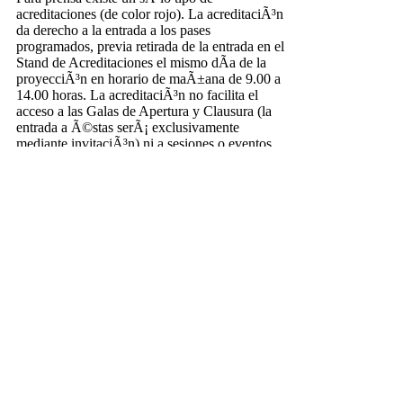
acreditaciones (de color rojo). La acreditaciÃ³n
da derecho a la entrada a los pases
programados, previa retirada de la entrada en el
Stand de Acreditaciones el mismo dÃ­a de la
proyecciÃ³n en horario de maÃ±ana de 9.00 a
14.00 horas. La acreditaciÃ³n no facilita el
acceso a las Galas de Apertura y Clausura (la
entrada a Ã©stas serÃ¡ exclusivamente
mediante invitaciÃ³n) ni a sesiones o eventos
especiales.
Sala de Prensa
Ã‰sta se encuentra situada en el Patio de las
Bolas del Palacio de Congresos de la Casa
ColÃ³n de Huelva. En ella podrÃ¡n encontrar
ordenadores con conexiÃ³n a internet; zona
Wifi y los casilleros en los que diariamente
encontrarÃ¡n documentaciÃ³n y material de
prensa. Para retirar la llave es necesario
depositar 10 euros en concepto de fianza.
Gabinete de Prensa
El Gabinete de Prensa gestionarÃ¡, en la
medida de lo posible, entrevistas con los
invitados (actores, directores, productores) de