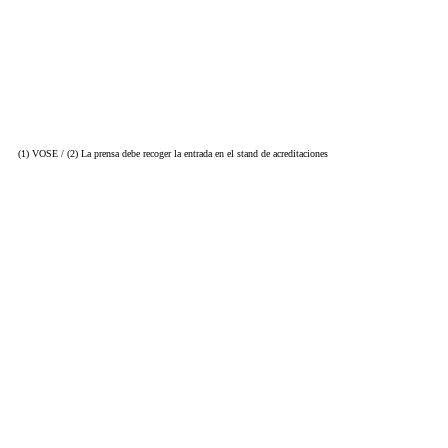
(1) VOSE / (2) La prensa debe recoger la entrada en el stand de acreditaciones