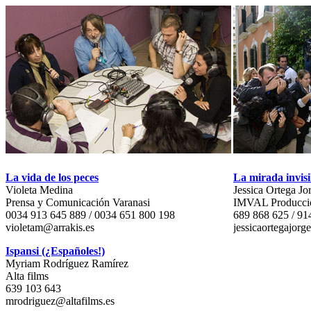
La vida de los peces
La mirada invisi
Violeta Medina
Jessica Ortega Jo
Prensa y Comunicación Varanasi
IMVAL Producci
0034 913 645 889 / 0034 651 800 198
689 868 625 / 91
violetam@arrakis.es
jessicaortegajo
Ispansi (¿Españoles!)
Myriam Rodríguez Ramírez
Alta films
639 103 643
mrodriguez@altafilms.es