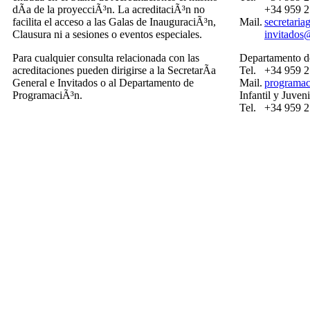
dÃ­a de la proyecciÃ³n. La acreditaciÃ³n no
+34 959 2
facilita el acceso a las Galas de InauguraciÃ³n,
Mail.
secretari
Clausura ni a sesiones o eventos especiales.
invitados
Para cualquier consulta relacionada con las
Departamento d
acreditaciones pueden dirigirse a la SecretarÃ­a
Tel.
+34 959 2
General e Invitados o al Departamento de
Mail.
programac
ProgramaciÃ³n.
Infantil y Juven
Tel.
+34 959 2
La entrada a las Galas de Apertura y Clausura
serÃ¡ mediante invitaciÃ³n. Ã‰stas serÃ¡n
Departamento 
depositadas por la OrganizaciÃ³n en el
Tel.
+34 959 2
casillero de su hotel el mismo dÃ­a de las Galas.
Fax.
+34 959 2
Mail.
prensa@fe
Por otro lado, el Departamento de Invitados no
harÃ¡ cambios de billetes y en el caso de que
usted lo haga, comunÃ­quelo al departamento
para que le faciliten el transfer a Sevilla.
Para solucionarle cualquier problema o duda
durante su estancia en el Festival, pueden
dirigirse a nuestros Relaciones PÃºblicas.