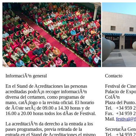
InformaciÃ³n general
Contacto
En el Stand de Acreditaciones las personas
Festival de Cin
acreditadas podrÃ¡n recoger informaciÃ³n
Palacio de Expo
diversa del certamen, como programas de
ColÃ³n
mano, catÃ¡logo o la revista oficial. El horario
Plaza del Punto
de Ã©ste serÃ¡ de 09.00 a 14.30 horas y de
Tel.
+34 959 2
16.00 a 20.00 horas todos los dÃ­as de Festival.
Fax.
+34 959 2
Mail.
festival@
La acreditaciÃ³n da derecho a la entrada a los
pases programados, previa retirada de la
SecretarÃ­a Gene
entrada en el Stand de Acreditaciones el mismo
Tel.
+34 959 2