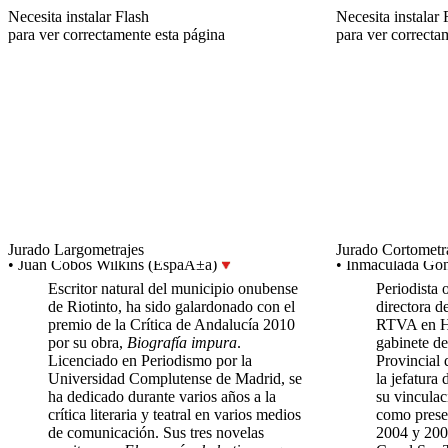
Necesita instalar Flash
Necesita instalar 
para ver correctamente esta página
para ver correcta
Jurado Largometrajes
Jurado Cortometr
• Juan Cobos Wilkins (EspaÃ±a)
• Inmaculada Go
Escritor natural del municipio onubense
Periodista 
de Riotinto, ha sido galardonado con el
directora de
premio de la Crítica de Andalucía 2010
RTVA en Hu
por su obra,
Biografía impura
.
gabinete de
Licenciado en Periodismo por la
Provincial 
Universidad Complutense de Madrid, se
la jefatur
ha dedicado durante varios años a la
su vincula
crítica literaria y teatral en varios medios
como presen
de comunicación. Sus tres novelas
2004 y 200