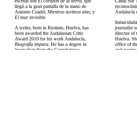
escritas son
El corazón de la tierra
, que
Canal Sur T
llegó a la gran pantalla de la mano de
reconocimi
Antonio Cuadri;
Mientras tuvimos alas
; y
Andalucía 
El mar invisible
.
Inmaculad
A writer, born in Riotinto, Huelva, has
journalist 
been awarded the Andalusian Critic
director of
Award 2010 for his work Andalucía,
Huelva. She
Biografía impura
. He has a degree in
office of t
Journalism from the Complutense
and eventua
University of Madrid and he has spent
her time wi
several years in literary and theatrical
presenter a
criticism in different media. His three
and 2008, 
novels are
While we had wings
, and
The
Televisión
invisible sea
and
El corazón de la tierra
,
won the Jo
which made it to the big screen and was
• InÃ©s Romero
directed by Antonio Cuadri.
Periodista 
• Rosa MarÃ­a Calaf (EspaÃ±a)
una amplia
Rosa María Calaf, nacida en Barcelona,
cine. Licen
actualmente es presidenta del Centro
Informació
Internacional de Prensa de Barcelona, que
Madrid, es 
agrupa a los corresponsales extranjeros
Arrayás, c
acreditados. Desde 1970 hasta 2009
diferentes
formó parte de la plantilla de TVE, siendo
El estafado