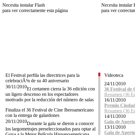
Necesita instalar Flash
Necesita instalar 
para ver correctamente esta página
para ver correcta
El Festival perfila las directrices para la
Videoteca
celebraciÃ³n de su 40 aniversario
24/11/2010
30/11/2010
El certamen cierra la 36 edición con
36 Festival de
un ligero descenso en los espectadores
Resumen (36 Ed
motivado por la reducción del número de salas
16/11/2010
Premio Ciudad
Finaliza el 36 Festival de Cine Iberoamericano
Resumen (36 Ed
con la entrega de galardones
14/11/2010
20/11/2010
Gala de Apert
Durante la gala se dieron a conocer
13/11/2010
los largometrajes preseleccionados para optar al
Gala de Apert
Goya a la Mejor Película Hispanoamericana