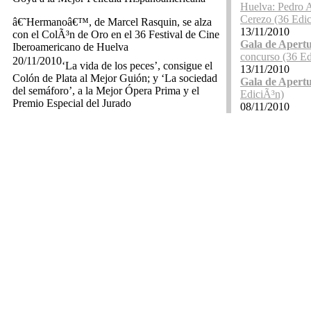
Huelva: Pedro 
Cerezo (36 Edi
â€˜Hermanoâ€™, de Marcel Rasquin, se alza
13/11/2010
con el ColÃ³n de Oro en el 36 Festival de Cine
Gala de Apert
Iberoamericano de Huelva
concurso (36 Ed
20/11/2010
‘La vida de los peces’, consigue el
13/11/2010
Colón de Plata al Mejor Guión; y ‘La sociedad
Gala de Apert
del semáforo’, a la Mejor Ópera Prima y el
EdiciÃ³n)
Premio Especial del Jurado
08/11/2010
SecciÃ³n Medi
Los actores Antonio Hortelano y MarÃ­a
3D (36 EdiciÃ³
LeÃ³n clausuran la 36 ediciÃ³n del
08/11/2010
Iberoamericano
SecciÃ³n Medi
19/11/2010
EdiciÃ³n)
La gala será retransmitida en directo
08/11/2010
por La 2 y el Canal de Internacional de
SecciÃ³n Medi
Televisión Española y por CNH- Canal Huelva
Jane (36 EdiciÃ
Expertos ofrecen unas charlas sobre las claves
08/11/2010
de la coproducciÃ³n cinematogrÃ¡fica
SecciÃ³n Medi
EdiciÃ³n)
19/11/2010
Ambas citas se enmarcan en el Foro
04/11/2010
de Coproducción Huelva 2010
SecciÃ³n RÃ¡bi
EdiciÃ³n)
MatÃ­as Bize cierra las pÃ¡ginas pendientes de
04/11/2010
la vida en su pelÃ­cula â€œmÃ¡s personalâ€
SecciÃ³n RÃ¡bi