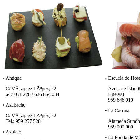
• Antiqua
• Escuela de Hoste
C/ VÃ¡zquez LÃ³pez, 22
Avda. de Islanti
647 051 228 / 626 854 034
Huelva)
959 646 010
• Azabache
• La Casona
C/ VÃ¡zquez LÃ³pez, 22
Tel.: 959 257 528
Alameda Sundh
959 000 000
• Azulejo
• La Fonda de M