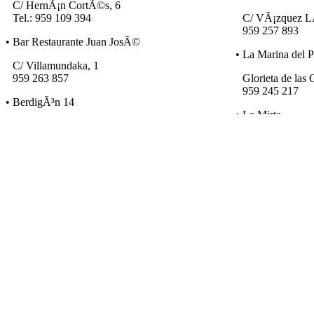
C/ HernÃ¡n CortÃ©s, 6
Tel.: 959 109 394
C/ VÃ¡zquez L
959 257 893
• Bar Restaurante Juan JosÃ©
• La Marina del P
C/ Villamundaka, 1
959 263 857
Glorieta de las
959 245 217
• BerdigÃ³n 14
• La Mirta
C/ BerdigÃ³n, 14
959 108 088
Avda. MartÃ­n 
959 283 657
• Casa Pepe
• Las Palomas
C/ San Salvador, 6
959 260 046
Ctra. Huelva-A
959 302 133
• CervecerÃ­a La Marina
• La Qtxara
Avda. Italia, 20
959 259 692
Plaza de las Mo
959 521 465
• Ciquitrake
• MesÃ³n El Poz
C/ RascÃ³n, 21