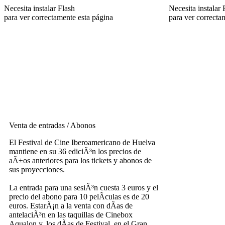
Necesita instalar Flash
Necesita instalar 
para ver correctamente esta página
para ver correcta
Venta de entradas / Abonos
El Festival de Cine Iberoamericano de Huelva
mantiene en su 36 ediciÃ³n los precios de
aÃ±os anteriores para los tickets y abonos de
sus proyecciones.
La entrada para una sesiÃ³n cuesta 3 euros y el
precio del abono para 10 pelÃ­culas es de 20
euros. EstarÃ¡n a la venta con dÃ­as de
antelaciÃ³n en las taquillas de Cinebox
Aqualon y, los dÃ­as de Festival, en el Gran