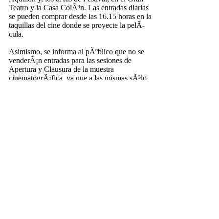
Teatro y la Casa ColÃ³n. Las entradas diarias
se pueden comprar desde las 16.15 horas en la
taquillas del cine donde se proyecte la pelÃ­
cula.
Asimismo, se informa al pÃºblico que no se
venderÃ¡n entradas para las sesiones de
Apertura y Clausura de la muestra
cinematogrÃ¡fica, ya que a las mismas sÃ³lo
puede asistirse por invitaciÃ³n