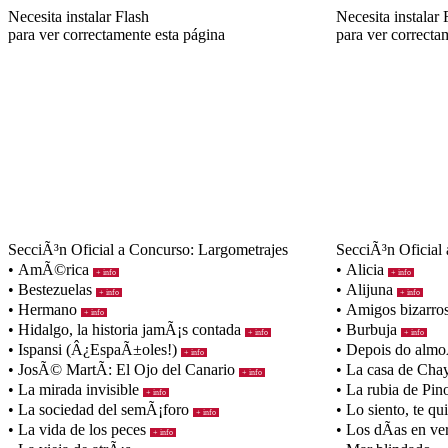
Necesita instalar Flash
Necesita instalar 
para ver correctamente esta página
para ver correcta
SecciÃ³n Oficial a Concurso: Largometrajes
SecciÃ³n Oficial
• AmÃ©rica
• Alicia
+ info
+ info
• Bestezuelas
• Alijuna
+ info
+ info
• Hermano
• Amigos bizarro
+ info
• Hidalgo, la historia jamÃ¡s contada
• Burbuja
+ info
+ info
• Ispansi (Â¿EspaÃ±oles!)
• Depois do al
+ info
• JosÃ© MartÃ­: El Ojo del Canario
• La casa de Ch
+ info
• La mirada invisible
• La rubia de Pi
+ info
• La sociedad del semÃ¡foro
• Lo siento, te qu
+ info
• La vida de los peces
• Los dÃ­as en v
+ info