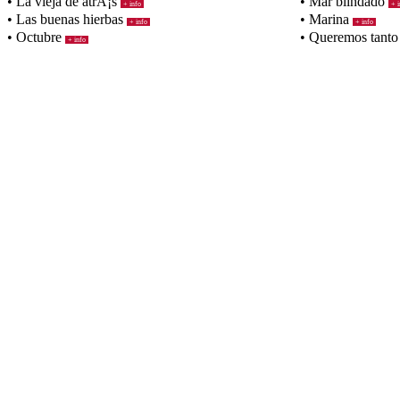
• La vieja de atrÃ¡s
• Mar blindado
+ info
+ i
• Las buenas hierbas
• Marina
+ info
+ info
• Octubre
• Queremos tanto
+ info