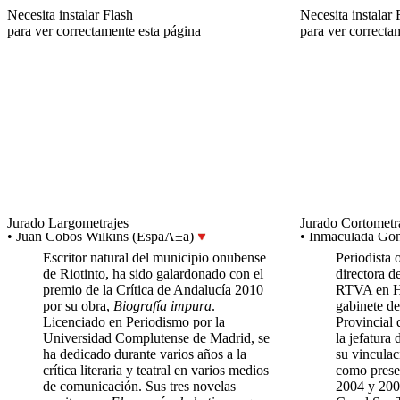
Necesita instalar Flash
Necesita instalar 
para ver correctamente esta página
para ver correcta
Jurado Largometrajes
Jurado Cortometr
• Juan Cobos Wilkins (EspaÃ±a)
• Inmaculada Go
Escritor natural del municipio onubense
Periodista 
de Riotinto, ha sido galardonado con el
directora de
premio de la Crítica de Andalucía 2010
RTVA en Hu
por su obra,
Biografía impura
.
gabinete de
Licenciado en Periodismo por la
Provincial 
Universidad Complutense de Madrid, se
la jefatur
ha dedicado durante varios años a la
su vincula
crítica literaria y teatral en varios medios
como presen
de comunicación. Sus tres novelas
2004 y 200