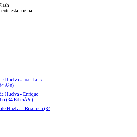
Flash
mente esta página
de Huelva
-
Juan Luis
iciÃ³n)
de Huelva
-
Enrique
o (34 EdiciÃ³n)
 de Huelva
-
Resumen (34