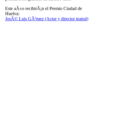
Este aÃ±o recibirÃ¡n el Premio Ciudad de
Huelva:
JosÃ© Luis GÃ³mez (Actor y director teatral)