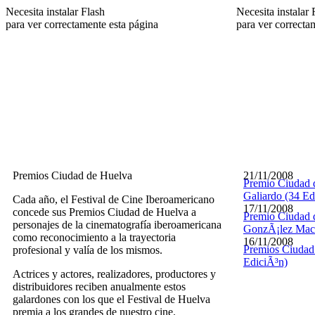
Necesita instalar Flash
Necesita instalar 
para ver correctamente esta página
para ver correcta
Premios Ciudad de Huelva
21/11/2008
Premio Ciudad 
Galiardo (34 Ed
Cada año, el Festival de Cine Iberoamericano
17/11/2008
concede sus Premios Ciudad de Huelva a
Premio Ciudad 
personajes de la cinematografía iberoamericana
GonzÃ¡lez Mach
como reconocimiento a la trayectoria
16/11/2008
Premios Ciudad
profesional y valía de los mismos.
EdiciÃ³n)
Actrices y actores, realizadores, productores y
distribuidores reciben anualmente estos
galardones con los que el Festival de Huelva
premia a los grandes de nuestro cine.