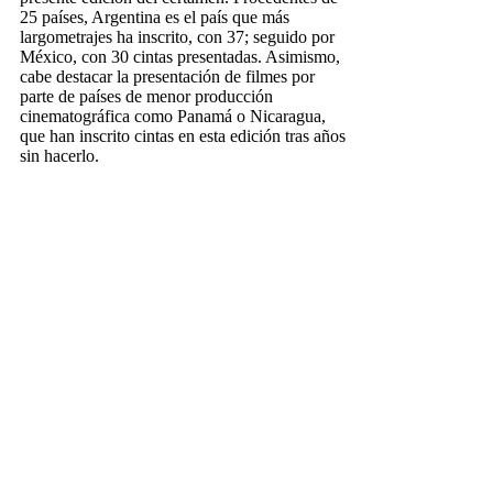
25 países, Argentina es el país que más
largometrajes ha inscrito, con 37; seguido por
México, con 30 cintas presentadas. Asimismo,
cabe destacar la presentación de filmes por
parte de países de menor producción
cinematográfica como Panamá o Nicaragua,
que han inscrito cintas en esta edición tras años
sin hacerlo.
De todas estas obras saldrán los títulos que
compondrán la Sección Oficial a Concurso,
tanto en la modalidad de largometrajes –donde
competirán por el Colón de Oro, dotado con
60.000 euros- como en cortometrajes y
documentales. Además, de este conjunto se
seleccionarán los títulos de la Sección Rábida y
de las otras secciones informativas, los cuales
se irán detallando a medida que el comité
seleccionador dictamine su elección final.
En los apartados de cortometrajes y
documentales destacan las producciones
españolas, con 161 y 48 trabajos inscritos. En
el primero, son México y Brasil quienes siguen
a España en número de trabajos presentados,