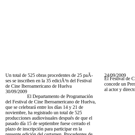
Un total de 525 obras procedentes de 25 paÃ­
24/09/2009
El Festival de 
ses se inscriben en la 35 ediciÃ³n del Festival
concede un Pre
de Cine Iberoamericano de Huelva
al actor y dire
30/09/2009
El Departamento de Programación
del Festival de Cine Iberoamericano de Huelva,
que se celebrará entre los días 14 y 21 de
noviembre, ha registrado un total de 525
producciones audiovisuales después de que el
pasado día 15 de septiembre fuese cerrado el
plazo de inscripción para participar en la
presente edición del certamen. Procedentes de