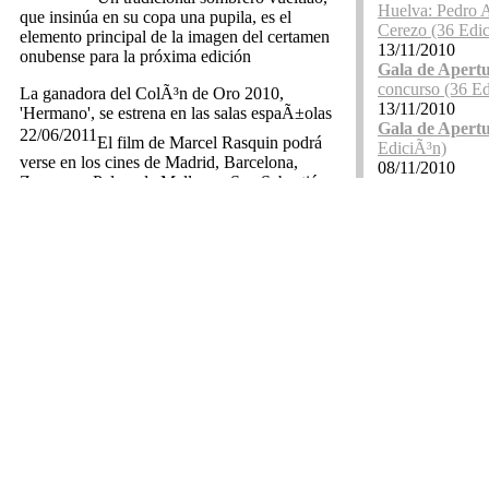
Huelva: Pedro 
que insinúa en su copa una pupila, es el
Cerezo (36 Edi
elemento principal de la imagen del certamen
13/11/2010
onubense para la próxima edición
Gala de Apert
concurso (36 Ed
La ganadora del ColÃ³n de Oro 2010,
13/11/2010
'Hermano', se estrena en las salas espaÃ±olas
Gala de Apert
22/06/2011
El film de Marcel Rasquin podrá
EdiciÃ³n)
verse en los cines de Madrid, Barcelona,
08/11/2010
Zaragoza, Palma de Mallorca, San Sebastián,
SecciÃ³n Medi
Bilbao, Vitoria, Pamplona, Valencia, Sevilla,
3D (36 EdiciÃ³
Málaga, Granada y Las Palmas de Gran
08/11/2010
Canaria
SecciÃ³n Medi
EdiciÃ³n)
Colombia protagonizarÃ¡ el Foro de
08/11/2010
CoproducciÃ³n Huelva 2011
SecciÃ³n Medi
13/06/2011
Jane (36 EdiciÃ
Este importante encuentro
08/11/2010
profesional internacional acogerá por vez
SecciÃ³n Medi
primera la iniciativa ‘Focus Colombia’
EdiciÃ³n)
El Festival de Cine Iberoamericano de Huelva
04/11/2010
abre la convocatoria de su 37 ediciÃ³n
SecciÃ³n RÃ¡bi
EdiciÃ³n)
23/05/2011
El plazo para la inscripción de las
04/11/2010
producciones termina el próximo 15 de
SecciÃ³n RÃ¡bi