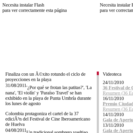
Necesita instalar Flash
Necesita instalar 
para ver correctamente esta página
para ver correcta
Finaliza con un Ã©xito rotundo el ciclo de
Videoteca
proyecciones en la playa
24/11/2010
31/08/2011
'¿Por qué se frotan las patitas?', 'La
36 Festival de
nana', 'El violín' y 'Paraíso Travel' se han
Resumen (36 Ed
exhibido en la playa de Punta Umbría durante
16/11/2010
los lunes de agosto
Premio Ciudad
Resumen (36 Ed
Colombia protagoniza el cartel de la 37
14/11/2010
ediciÃ³n del Festival de Cine Iberoamericano
Gala de Apert
de Huelva
13/11/2010
04/08/2011
Gala de Apert
Un tradicional sombrero vueltiao,