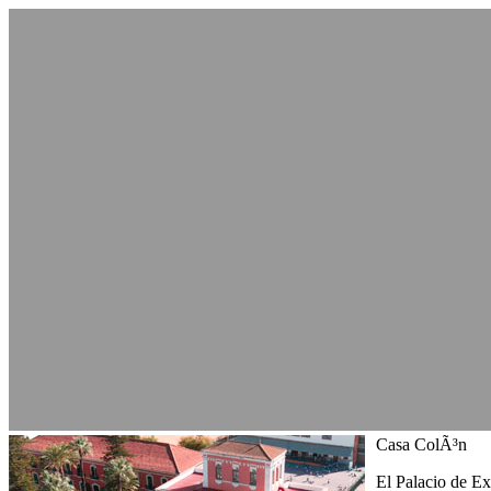
Casa ColÃ³n
El Palacio de E