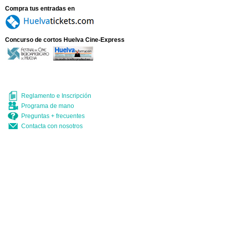
Restauración
Homenajes
Compra tus entradas en
Teléfonos de interés
Jurados
Carteles
Publicaciones
Webs
Concurso de cortos Huelva Cine-Express
Reglamento e Inscripción
Programa de mano
Preguntas + frecuentes
Contacta con nosotros