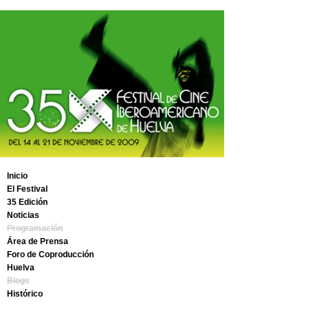
Inicio
El Festival
35 Edición
Presentación y Organización
Noticias
Patrocinadores
Reglamento e inscripción
Sedes
Programación
Secciones a concurso
Información y contacto
Secciones fuera de concurso
Área de Prensa
Premios Ciudad de Huelva
Foro de Coproducción
Jurados
Descarga de material
Huelva
Notas de prensa
Acreditaciones
Blogs
La provincia
Contacto
Histórico
Alojamiento
Teléfonos de interés