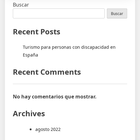
discapacidad
Buscar
personas
en
con
Buscar
España»
discapacidad
en
Recent Posts
España
Turismo para personas con discapacidad en
España
Recent Comments
No hay comentarios que mostrar.
Archives
agosto 2022