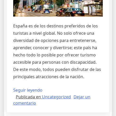
España es de los destinos preferidos de los
turistas a nivel global. No solo ofrece una
diversidad de opciones para entretenerse,
aprender, conocer y divertirse; este país ha
hecho todo lo posible por ofrecer turismo
accesible para personas con discapacidad.
De este modo, todos pueden disfrutar de las
principales atracciones de la nación.
«Turismo
Seguir leyendo
Publicada en
Uncategorized
Dejar un
para
en
comentario
personas
Turismo
con
para