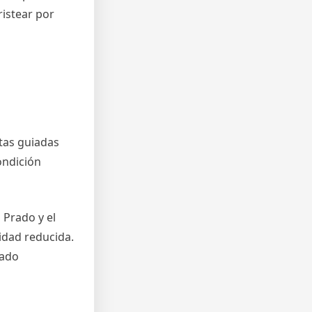
ristear por
itas guiadas
ondición
 Prado y el
idad reducida.
rado