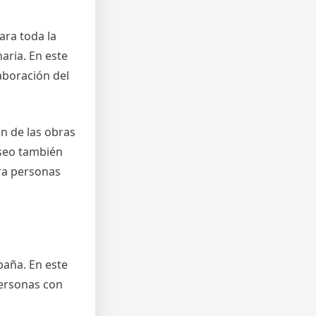
ara toda la
aria. En este
aboración del
n de las obras
useo también
ara personas
paña. En este
personas con