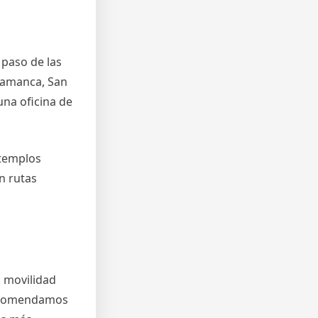
 paso de las
alamanca, San
una oficina de
 templos
n rutas
n movilidad
ecomendamos